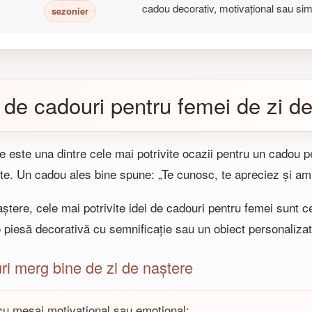
cadou decorativ, motivațional sau sim
sezonier
i de cadouri pentru femei de zi d
e este una dintre cele mai potrivite ocazii pentru un cadou p
ite. Un cadou ales bine spune: „Te cunosc, te apreciez și am 
aștere, cele mai potrivite idei de cadouri pentru femei sunt c
o piesă decorativă cu semnificație sau un obiect personaliz
i merg bine de zi de naștere
 cu mesaj motivațional sau emoțional;