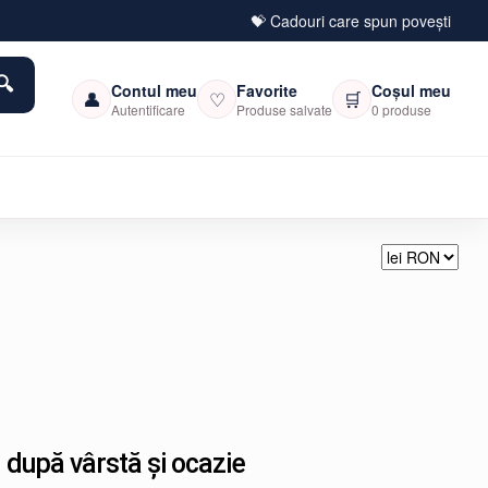
💝 Cadouri care spun povești
Contul meu
Favorite
Coșul meu
👤
♡
🛒
Autentificare
Produse salvate
0 produse
 după vârstă și ocazie