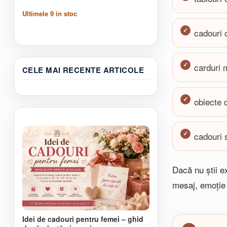
de
Ultimele
9
in stoc
prețuri:
Acest
45,00 lei
cadouri 
produs
până
are
la
mai
100,00 lei
multe
carduri 
CELE MAI RECENTE ARTICOLE
variații.
Opțiunile
pot
obiecte 
fi
alese
în
pagina
cadouri 
produsului.
Dacă nu știi e
mesaj, emoție 
Idei de cadouri pentru femei – ghid