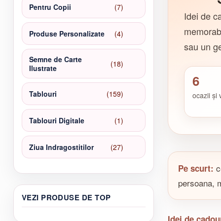
7
Pentru Copii
7
Idei de c
produse
memorabil
4
Produse Personalizate
4
produse
sau un ge
Semne de Carte
18
18
Ilustrate
produse
6
159
Tablouri
159
ocazii și
de
produse
1
Tablouri Digitale
1
produs
27
Ziua Indragostitilor
27
de
c
Pe scurt:
produse
persoana, m
VEZI PRODUSE DE TOP
Idei de cadou