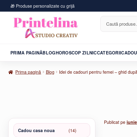
🎁 Produse personalizate cu grijă
Caută
după:
PRIMA PAGINĂ
BLOG
HOROSCOP ZILNIC
CATEGORII
CADOU
Prima pagină
Blog
Idei de cadouri pentru femei – ghid după
Publicat pe
iunie
14
Cadou casa noua
14
produse