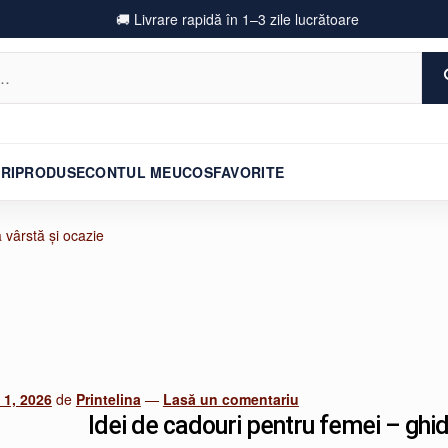
🚚 Livrare rapidă în 1–3 zile lucrătoare
RI
PRODUSE
CONTUL MEU
COS
FAVORITE
 vârstă și ocazie
 1, 2026
de
Printelina
—
Lasă un comentariu
Idei de cadouri pentru femei – ghid