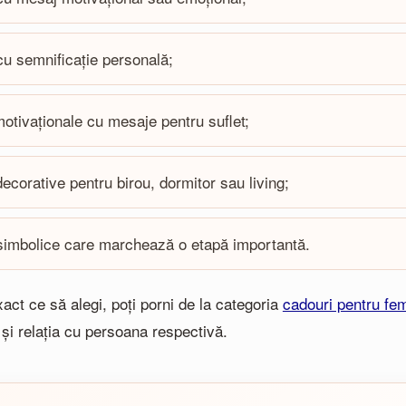
cu semnificație personală;
motivaționale cu mesaje pentru suflet;
decorative pentru birou, dormitor sau living;
simbolice care marchează o etapă importantă.
xact ce să alegi, poți porni de la categoria
cadouri pentru fe
și relația cu persoana respectivă.