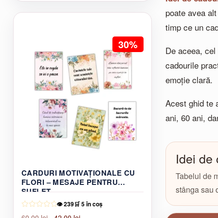
poate avea alt
timp ce un cad
30%
De aceea, cel 
cadourile prac
emoție clară.
Acest ghid te 
ani, 60 ani, d
Idei de
CARDURI MOTIVAȚIONALE CU
Tabelul de ma
FLORI – MESAJE PENTRU
stânga sau d
SUFLET
👁️ 239
🛒 5 în coș
Prețul
Prețul
60,00
lei
42,00
lei