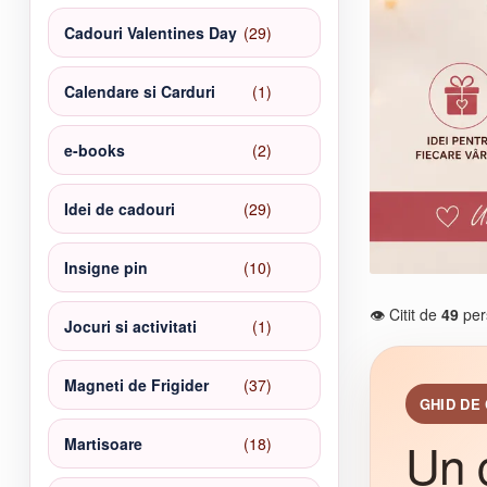
produse
29
Cadouri Valentines Day
29
de
produse
1
Calendare si Carduri
1
produs
2
e-books
2
produse
29
Idei de cadouri
29
de
produse
10
Insigne pin
10
produse
👁️ Citit de
49
per
1
Jocuri si activitati
1
produs
37
Magneti de Frigider
37
GHID DE
de
produse
Un 
18
Martisoare
18
produse