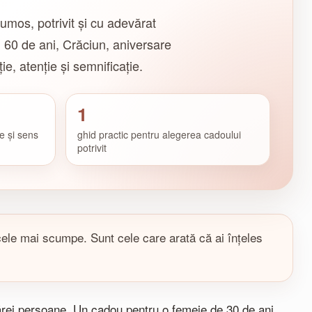
rumos, potrivit și cu adevărat
 60 de ani, Crăciun, aniversare
e, atenție și semnificație.
1
e și sens
ghid practic pentru alegerea cadoului
potrivit
ele mai scumpe. Sunt cele care arată că ai înțeles
cărei persoane. Un cadou pentru o femeie de 30 de ani