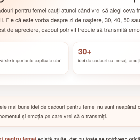
adouri pentru femei cauți atunci când vrei să alegi ceva f
. Fie că este vorba despre zi de naștere, 30, 40, 50 sau
st de apreciere, cadoul potrivit trebuie să transmită emoți
30+
 vârste importante explicate clar
idei de cadouri cu mesaj, emoți
ele mai bune idei de cadouri pentru femei nu sunt neapărat c
omentul și emoția pe care vrei să o transmiți.
există multe, dar nu toate se potrivesc ori
ri pentru femei