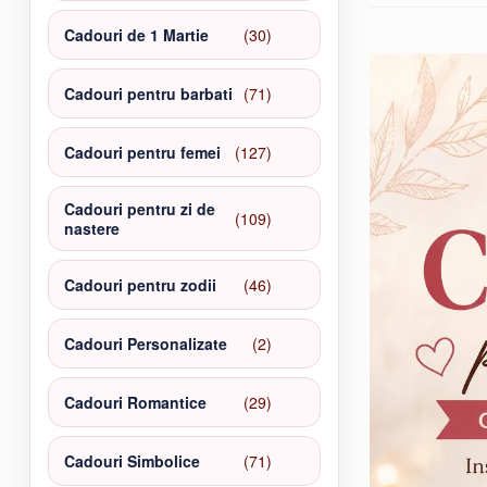
30
Cadouri de 1 Martie
30
de
produse
71
Cadouri pentru barbati
71
de
produse
127
Cadouri pentru femei
127
de
produse
Cadouri pentru zi de
109
109
nastere
produse
46
Cadouri pentru zodii
46
de
produse
2
Cadouri Personalizate
2
produse
29
Cadouri Romantice
29
de
produse
71
Cadouri Simbolice
71
de