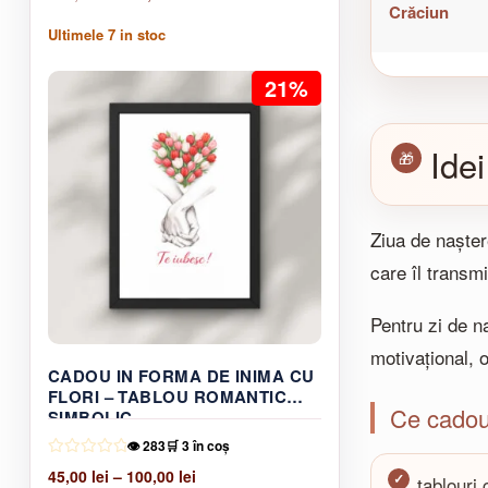
Crăciun
inițial
curent
Ultimele
7
in stoc
a
este:
fost:
75,00 lei.
21%
115,00 lei.
Ide
Ziua de nașter
care îl transm
Pentru zi de n
motivațional, 
CADOU IN FORMA DE INIMA CU
FLORI – TABLOU ROMANTIC
Ce cadour
SIMBOLIC
👁️ 283
🛒 3 în coș
Interval
45,00
lei
–
100,00
lei
tablouri