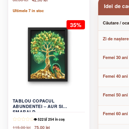
Idei de c
inițial
curent
Ultimele
7
in stoc
a
este:
fost:
42,00 lei.
Căutare / oca
35%
60,00 lei.
Zi de naștere
Femei 30 ani
Femei 40 ani
Femei 50 ani
TABLOU COPACUL
ABUNDENTEI – AUR SI
SMARALD
Femei 60 ani
👁️ 522
🛒 254 în coș
Prețul
Prețul
115,00
lei
75,00
lei