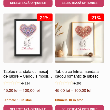
45,00 lei
45,00 lei
SELECTEAZĂ OPȚIUNILE
SELECTEAZĂ OPȚIUNILE
până
până
Acest
Acest
la
la
produs
21%
produs
21%
100,00 lei
100,00 lei
are
are
mai
mai
multe
multe
variații.
variații.
Opțiunile
Opțiunile
pot
pot
fi
fi
alese
alese
Tablou mandala cu mesaj
Tablou cu inima mandala –
în
în
de iubire – Cadou simbolic
cadou romantic te iubesc
pagina
pagina
pentru cuplu
👁️ 224
👁️ 203
produsului.
produsului.
Interval
Interval
45,00
lei
–
100,00
lei
45,00
lei
–
100,00
lei
de
de
Ultimele
10
in stoc
Ultimele
10
in stoc
prețuri:
prețuri:
45,00 lei
45,00 lei
SELECTEAZĂ OPȚIUNILE
SELECTEAZĂ OPȚIUNILE