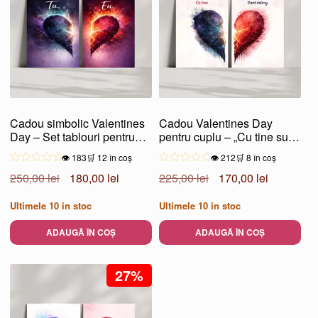
Cadou simbolic Valentines
Cadou Valentines Day
Day – Set tablouri pentru
pentru cuplu – „Cu tine sunt
cupluri
întreg”
👁️ 183
🛒 12 în coș
👁️ 212
🛒 8 în coș
Prețul
Prețul
Prețul
Prețul
250,00
lei
180,00
lei
225,00
lei
170,00
lei
inițial
curent
inițial
curent
Ultimele
10
in stoc
Ultimele
10
in stoc
a
este:
a
este:
fost:
180,00 lei.
fost:
170,00 lei
ADAUGĂ ÎN COȘ
ADAUGĂ ÎN COȘ
250,00 lei.
225,00 lei.
27%