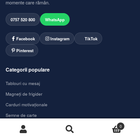
momente care rămân.
0757 520 800
WhatsApp
Facebook
Instagram
TikTok
Pinterest
Categorii populare
Tablouri cu mesaj
Magneți de frigider
Carduri motivaționale
Semne de carte
Calendare
0
Caută
Caută
Cadouri pentru zodii
după: