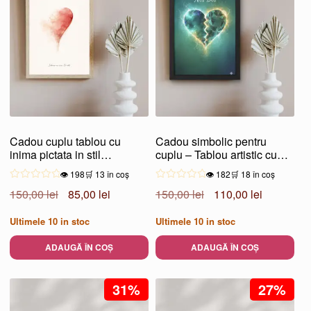
are
mai
multe
variații.
Opțiunile
pot
fi
alese
Cadou cuplu tablou cu
Cadou simbolic pentru
în
inima pictata in stil
cuplu – Tablou artistic cu
pagina
minimalist
inima “Noi doi”
👁️ 198
🛒 13 în coș
👁️ 182
🛒 18 în coș
produsului.
Prețul
Prețul
Prețul
Prețul
150,00
lei
85,00
lei
150,00
lei
110,00
lei
inițial
curent
inițial
curent
Ultimele
10
in stoc
Ultimele
10
in stoc
a
este:
a
este:
fost:
85,00 lei.
fost:
110,00 lei
ADAUGĂ ÎN COȘ
ADAUGĂ ÎN COȘ
150,00 lei.
150,00 lei.
31%
27%