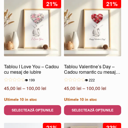
produs
21%
produs
21%
100,00 lei
100,00 lei
are
are
mai
mai
multe
multe
variații.
variații.
Opțiunile
Opțiunile
pot
pot
fi
fi
alese
alese
Tablou I Love You – Cadou
Tablou Valentine’s Day –
în
în
cu mesaj de iubire
Cadou romantic cu mesaj
pagina
pagina
simbolic
👁️ 199
👁️ 222
produsului.
produsului.
Interval
Interval
45,00
lei
–
100,00
lei
45,00
lei
–
100,00
lei
de
de
Ultimele
10
in stoc
Ultimele
10
in stoc
prețuri:
prețuri:
45,00 lei
45,00 lei
SELECTEAZĂ OPȚIUNILE
SELECTEAZĂ OPȚIUNILE
până
până
Acest
Acest
la
la
produs
21%
produs
33%