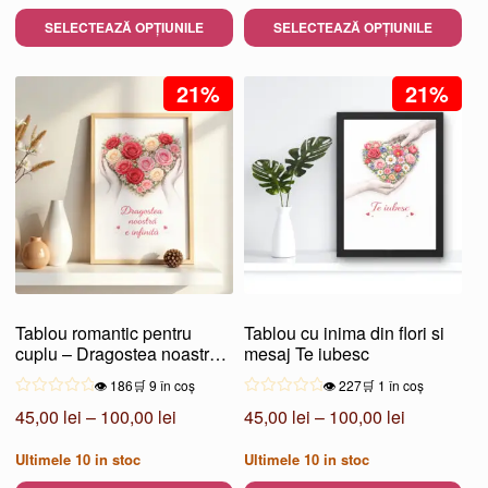
100,00 lei
45,00 lei
SELECTEAZĂ OPȚIUNILE
SELECTEAZĂ OPȚIUNILE
până
până
Acest
Acest
la
la
produs
21%
produs
21%
200,00 lei
100,00 lei
are
are
mai
mai
multe
multe
variații.
variații.
Opțiunile
Opțiunile
pot
pot
fi
fi
alese
alese
Tablou romantic pentru
Tablou cu inima din flori si
în
în
cuplu – Dragostea noastră e
mesaj Te iubesc
pagina
pagina
infinită
👁️ 186
🛒 9 în coș
👁️ 227
🛒 1 în coș
produsului.
produsului.
Interval
Interval
45,00
lei
–
100,00
lei
45,00
lei
–
100,00
lei
de
de
Ultimele
10
in stoc
Ultimele
10
in stoc
prețuri:
prețuri: