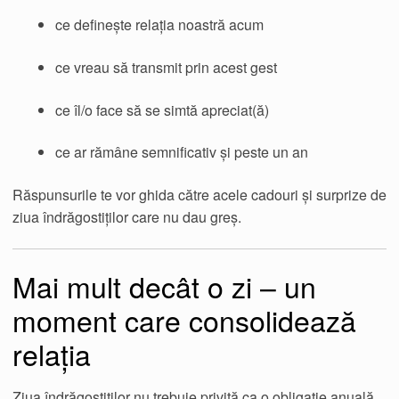
ce definește relația noastră acum
ce vreau să transmit prin acest gest
ce îl/o face să se simtă apreciat(ă)
ce ar rămâne semnificativ și peste un an
Răspunsurile te vor ghida către acele cadouri și surprize de
ziua îndrăgostiților care nu dau greș.
Mai mult decât o zi – un
moment care consolidează
relația
Ziua îndrăgostiților nu trebuie privită ca o obligație anuală,