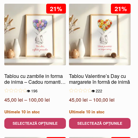
la
la
produs
21%
produs
21%
100,00 lei
100,00 lei
are
are
mai
mai
multe
multe
variații.
variații.
Opțiunile
Opțiunile
pot
pot
fi
fi
alese
alese
Tablou cu zambile in forma
Tablou Valentine’s Day cu
în
în
de inima – Cadou romantic
margarete în formă de inimă
pagina
pagina
special
👁️ 196
👁️ 222
produsului.
produsului.
Interval
Interval
45,00
lei
–
100,00
lei
45,00
lei
–
100,00
lei
de
de
Ultimele
10
in stoc
Ultimele
10
in stoc
prețuri:
prețuri:
45,00 lei
45,00 lei
SELECTEAZĂ OPȚIUNILE
SELECTEAZĂ OPȚIUNILE
până
până
Acest
Acest
la
la