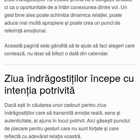
ci ca o oportunitate de a întări conexiunea dintre voi. Un
gest bine ales poate schimba dinamica relației, poate
aduce mai multă apropiere și poate crea un punct de
referință emoțional.
Această pagină este gândită să te ajute să faci alegeri care
contează, nu doar să bifezi o dată din calendar.
Ziua îndrăgostiților începe cu
intenția potrivită
Dacă ești în căutarea unor cadouri pentru ziua
îndrăgostiților care să transmită emoție reală, sens și
autenticitate, ai ajuns în locul potrivit. Aici găsești punctul
de plecare pentru gesturi care nu sunt forțate și care
reflectă cu adevărat relația voastră.