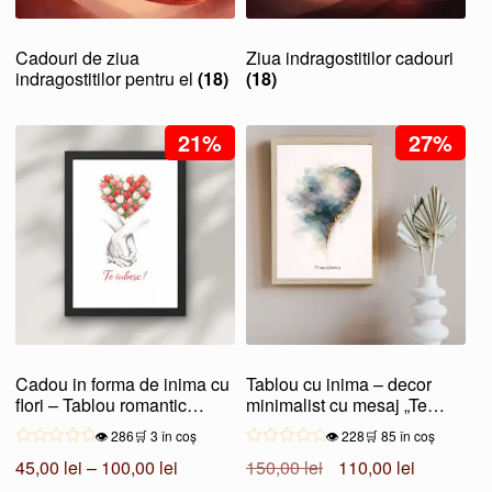
Cadouri de ziua
Ziua indragostitilor cadouri
indragostitilor pentru el
(18)
(18)
21%
27%
Cadou in forma de inima cu
Tablou cu inima – decor
flori – Tablou romantic
minimalist cu mesaj „Te
simbolic
aleg”
👁️ 286
🛒 3 în coș
👁️ 228
🛒 85 în coș
Interval
Prețul
Prețul
45,00
lei
–
100,00
lei
150,00
lei
110,00
lei