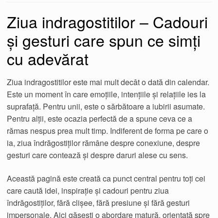
Ziua indragostitilor – Cadouri
și gesturi care spun ce simți
cu adevărat
Ziua indragostitilor este mai mult decât o dată din calendar.
Este un moment în care emoțiile, intențiile și relațiile ies la
suprafață. Pentru unii, este o sărbătoare a iubirii asumate.
Pentru alții, este ocazia perfectă de a spune ceva ce a
rămas nespus prea mult timp. Indiferent de forma pe care o
ia, ziua îndrăgostiților rămâne despre conexiune, despre
gesturi care contează și despre daruri alese cu sens.
Această pagină este creată ca punct central pentru toți cei
care caută idei, inspirație și cadouri pentru ziua
îndrăgostiților, fără clișee, fără presiune și fără gesturi
impersonale. Aici găsești o abordare matură, orientată spre