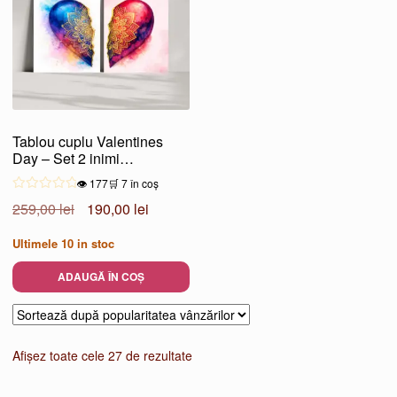
Tablou cuplu Valentines
Day – Set 2 inimi
complementare
👁️ 177
🛒 7 în coș
Prețul
Prețul
259,00
lei
190,00
lei
inițial
curent
Ultimele
10
in stoc
a
este:
fost:
190,00 lei.
ADAUGĂ ÎN COȘ
259,00 lei.
Sortat
Afișez toate cele 27 de rezultate
după
popularitate