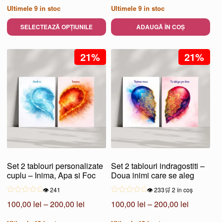
de
inițial
curent
Ultimele
9
in stoc
Ultimele
9
in stoc
prețuri:
a
este:
45,00 lei
fost:
110,00 lei
SELECTEAZĂ OPȚIUNILE
ADAUGĂ ÎN COȘ
până
150,00 lei.
Acest
la
produs
21%
21%
100,00 lei
are
mai
multe
variații.
Opțiunile
pot
fi
alese
Set 2 tablouri personalizate
Set 2 tablouri indragostiti –
în
cuplu – Inima, Apa si Foc
Doua inimi care se aleg
pagina
👁️ 241
👁️ 233
🛒 2 în coș
produsului.
Interval
Interval
100,00
lei
–
200,00
lei
100,00
lei
–
200,00
lei
de
de