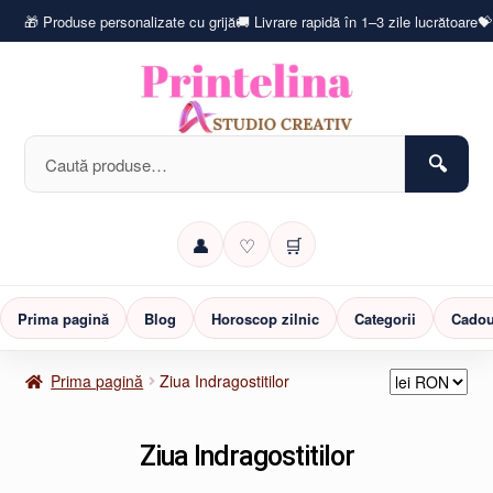
🎁 Produse personalizate cu grijă
🚚 Livrare rapidă în 1–3 zile lucrătoare
💝
Caută
după:
👤
♡
🛒
Prima pagină
Blog
Horoscop zilnic
Categorii
Cadou
Prima pagină
Ziua Indragostitilor
Ziua Indragostitilor