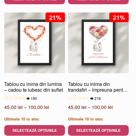
până
până
Acest
Acest
la
la
produs
21%
produs
21%
100,00 lei
100,00 lei
are
are
mai
mai
multe
multe
variații.
variații.
Opțiunile
Opțiunile
pot
pot
fi
fi
alese
alese
Tablou cu inima din lumina
Tablou cu inima din
în
în
– cadou te iubesc din suflet
trandafiri – impreuna pentru
pagina
pagina
totdeauna
👁️ 190
👁️ 218
produsului.
produsului.
Interval
Interval
45,00
lei
–
100,00
lei
45,00
lei
–
100,00
lei
de
de
Ultimele
10
in stoc
Ultimele
10
in stoc
prețuri:
prețuri:
45,00 lei
45,00 lei
SELECTEAZĂ OPȚIUNILE
SELECTEAZĂ OPȚIUNILE