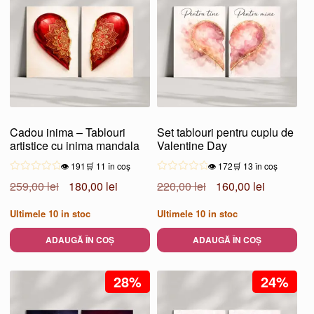
Cadou inima – Tablouri
Set tablouri pentru cuplu de
artistice cu inima mandala
Valentine Day
👁️ 191
🛒 11 în coș
👁️ 172
🛒 13 în coș
Prețul
Prețul
Prețul
Prețul
259,00
lei
180,00
lei
220,00
lei
160,00
lei
inițial
curent
inițial
curent
Ultimele
10
in stoc
Ultimele
10
in stoc
a
este:
a
este:
fost:
180,00 lei.
fost:
160,00 lei
ADAUGĂ ÎN COȘ
ADAUGĂ ÎN COȘ
259,00 lei.
220,00 lei.
28%
24%