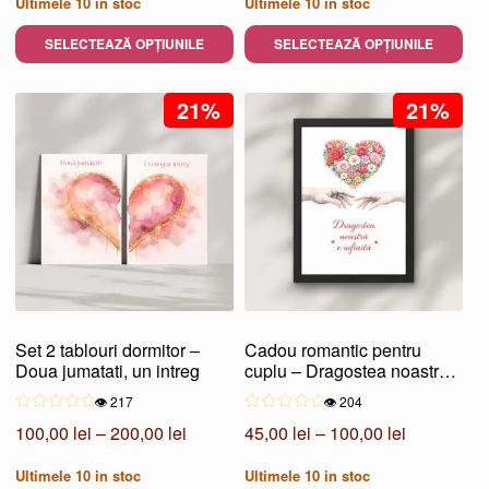
Ultimele
10
in stoc
Ultimele
10
in stoc
prețuri:
prețuri:
100,00 lei
100,00 le
SELECTEAZĂ OPȚIUNILE
SELECTEAZĂ OPȚIUNILE
până
până
Acest
Acest
la
la
produs
21%
produs
21%
200,00 lei
200,00 le
are
are
mai
mai
multe
multe
variații.
variații.
Opțiunile
Opțiunile
pot
pot
fi
fi
alese
alese
Set 2 tablouri dormitor –
Cadou romantic pentru
în
în
Doua jumatati, un intreg
cuplu – Dragostea noastră e
pagina
pagina
infinită
👁️ 217
👁️ 204
produsului.
produsului.
Interval
Interval
100,00
lei
–
200,00
lei
45,00
lei
–
100,00
lei
de
de
Ultimele
10
in stoc
Ultimele
10
in stoc
prețuri:
prețuri: