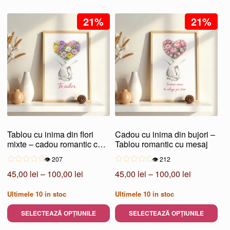
până
până
Acest
Acest
la
la
produs
21%
produs
21%
100,00 lei
100,00 lei
are
are
mai
mai
multe
multe
variații.
variații.
Opțiunile
Opțiunile
pot
pot
fi
fi
alese
alese
Tablou cu inima din flori
Cadou cu inima din bujori –
în
în
mixte – cadou romantic cu
Tablou romantic cu mesaj
pagina
pagina
sens
👁️ 207
👁️ 212
produsului.
produsului.
Interval
Interval
45,00
lei
–
100,00
lei
45,00
lei
–
100,00
lei
de
de
Ultimele
10
in stoc
Ultimele
10
in stoc
prețuri:
prețuri:
45,00 lei
45,00 lei
SELECTEAZĂ OPȚIUNILE
SELECTEAZĂ OPȚIUNILE
până
până
Acest
Acest