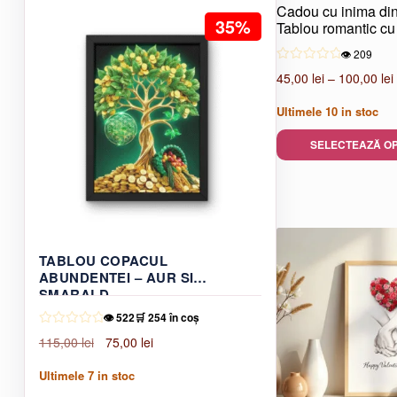
fost:
42,00 lei.
Cadou cu inima din
35%
Tablou romantic cu
60,00 lei.
👁️ 209
45,00
lei
–
100,00
lei
Ultimele
10
in stoc
SELECTEAZĂ OP
Acest
produs
are
mai
multe
TABLOU COPACUL
variații.
ABUNDENTEI – AUR SI
Opțiunile
SMARALD
pot
👁️ 522
🛒 254 în coș
fi
Prețul
Prețul
115,00
lei
75,00
lei
alese
inițial
curent
în
Ultimele
7
in stoc
a
este:
pagina