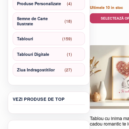
4
Produse Personalizate
4
Ultimele
10
in stoc
produse
SELECTEAZĂ OP
Semne de Carte
18
18
Ilustrate
Acest
produse
produs
159
Tablouri
159
are
de
mai
produse
multe
1
Tablouri Digitale
1
variații.
produs
Opțiunile
27
Ziua Indragostitilor
27
pot
de
fi
produse
alese
în
pagina
VEZI PRODUSE DE TOP
produsului.
Tablou cu inima m
cadou romantic te 