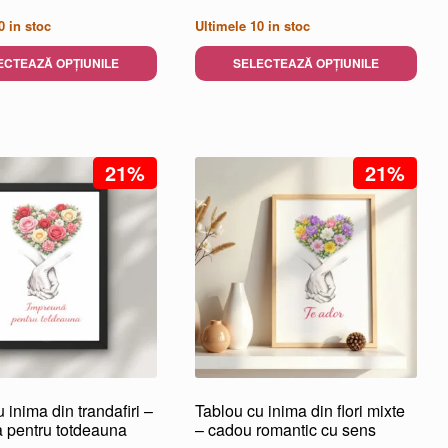
de
de
0
in stoc
Ultimele
10
in stoc
prețuri:
prețuri:
45,00 lei
45,00 lei
ECTEAZĂ OPȚIUNILE
SELECTEAZĂ OPȚIUNILE
până
până
Acest
la
la
produs
100,00 lei
100,00 lei
are
mai
21%
21%
multe
variații.
Opțiunile
pot
fi
alese
în
pagina
.
produsului.
 inima din trandafiri –
Tablou cu inima din flori mixte
 pentru totdeauna
– cadou romantic cu sens