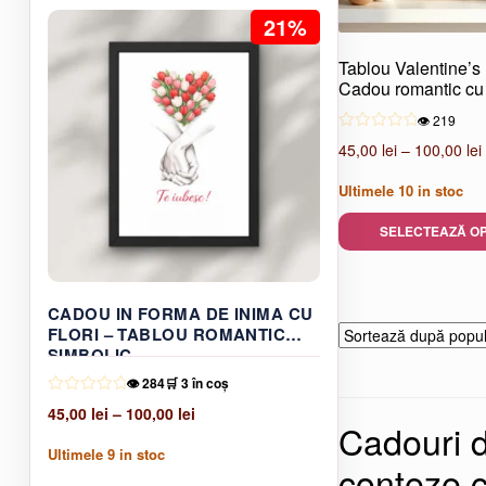
fost:
75,00 lei.
produsului.
21%
115,00 lei.
Tablou Valentine’s
Cadou romantic cu
simbolic
👁️ 219
45,00
lei
–
100,00
lei
Ultimele
10
in stoc
SELECTEAZĂ OP
Acest
produs
are
CADOU IN FORMA DE INIMA CU
FLORI – TABLOU ROMANTIC
mai
SIMBOLIC
multe
variații.
👁️ 284
🛒 3 în coș
Opțiunile
Interval
45,00
lei
–
100,00
lei
Cadouri d
pot
de
Ultimele
9
in stoc
fi
prețuri:
conteze 
Acest
alese
45,00 lei