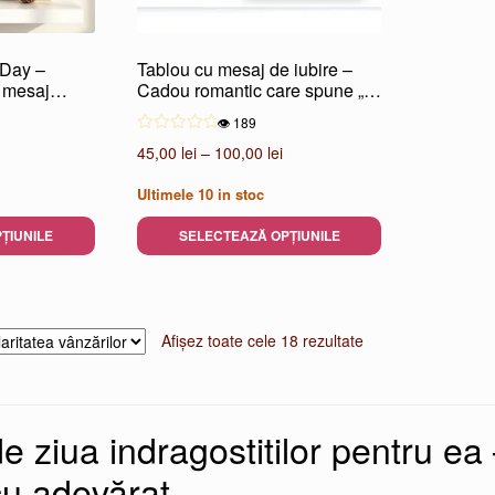
produsului.
produsului
 Day –
Tablou cu mesaj de iubire –
 mesaj
Cadou romantic care spune „Te
iubesc”
👁️ 189
Interval
Interval
45,00
lei
–
100,00
lei
de
de
Ultimele
10
in stoc
prețuri:
prețuri:
45,00 lei
45,00 lei
ȚIUNILE
SELECTEAZĂ OPȚIUNILE
până
până
Acest
la
la
produs
100,00 lei
100,00 lei
are
Sortat
Afișez toate cele 18 rezultate
mai
după
multe
popularitate
variații.
Opțiunile
e ziua indragostitilor pentru ea
pot
fi
cu adevărat
alese