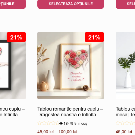
45,00 lei
100,00 lei
ȚIUNILE
SELECTEAZĂ OPȚIUNILE
SEL
până
până
Acest
Acest
la
la
produs
produs
100,00 lei
200,00 lei
are
are
mai
mai
21%
21%
multe
multe
variații.
variații.
Opțiunile
Opțiunile
pot
pot
fi
fi
alese
alese
în
în
pagina
pagina
produsului.
produsului
tru cuplu –
Tablou romantic pentru cuplu –
Tablou cu
 infinită
Dragostea noastră e infinită
mesaj Te
👁️ 184
🛒 9 în coș
Interval
Interval
45,00
lei
–
100,00
lei
45,00
lei