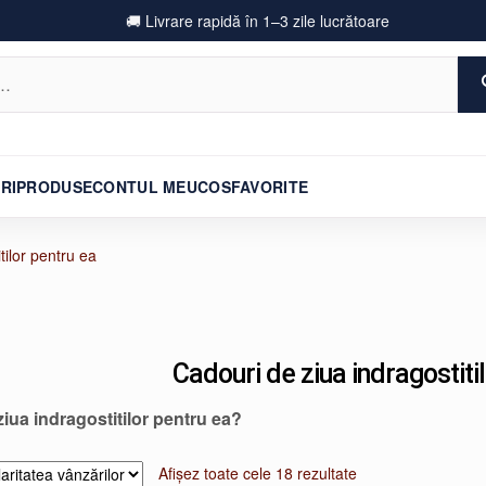
🚚 Livrare rapidă în 1–3 zile lucrătoare
RI
PRODUSE
CONTUL MEU
COS
FAVORITE
tilor pentru ea
Cadouri de ziua indragostiti
iua indragostitilor pentru ea?
Sortat
Afișez toate cele 18 rezultate