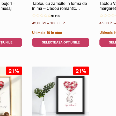
 bujori –
Tablou cu zambile in forma de
Tablou V
 mesaj
inima – Cadou romantic
margaret
special
👁️ 195
Interval
Interval
45,00
lei
–
100,00
lei
45,00
lei
de
de
Ultimele
10
in stoc
Ultimele
1
prețuri:
prețuri:
45,00 lei
45,00 lei
ȚIUNILE
SELECTEAZĂ OPȚIUNILE
SEL
până
până
Acest
Acest
la
la
produs
produs
100,00 lei
100,00 lei
are
are
mai
mai
21%
21%
multe
multe
variații.
variații.
Opțiunile
Opțiunile
pot
pot
fi
fi
alese
alese
în
în
pagina
pagina