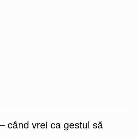
.
produsului.
 – când vrei ca gestul să