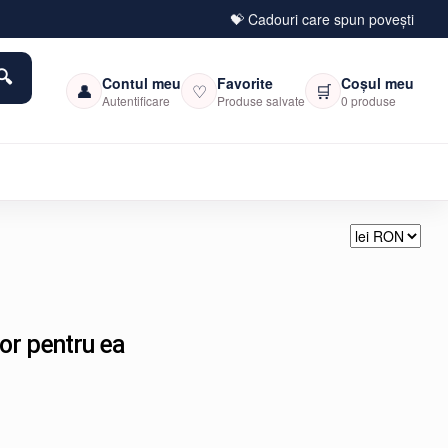
💝 Cadouri care spun povești
Contul meu
Favorite
Coșul meu
👤
♡
🛒
Autentificare
Produse salvate
0 produse
lor pentru ea