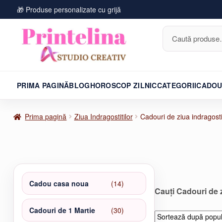
🎁 Produse personalizate cu grijă
Caută
după:
PRIMA PAGINĂ
BLOG
HOROSCOP ZILNIC
CATEGORII
CADOU
Prima pagină
Ziua Indragostitilor
Cadouri de ziua indragosti
14
Cadou casa noua
14
Cauți Cadouri de z
produse
30
Cadouri de 1 Martie
30
de