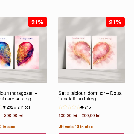
21%
21%
louri indragostiti –
Set 2 tablouri dormitor – Doua
mi care se aleg
jumatati, un intreg
👁️ 232
🛒 2 în coș
👁️ 215
Interval
Interval
–
200,00
lei
100,00
lei
–
200,00
lei
de
de
0
in stoc
Ultimele
10
in stoc
prețuri:
prețuri: