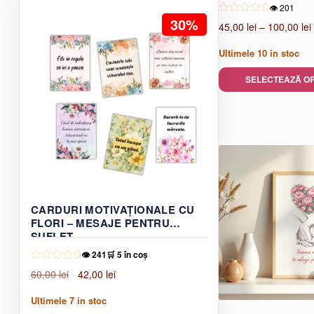
👁️ 201
30%
45,00
lei
–
100,00
lei
Ultimele
10
in stoc
SELECTEAZĂ OP
Acest
produs
are
mai
multe
variații.
Opțiunile
pot
CARDURI MOTIVAȚIONALE CU
FLORI – MESAJE PENTRU
fi
SUFLET
alese
în
👁️ 241
🛒 5 în coș
pagina
Prețul
Prețul
60,00
lei
42,00
lei
produsului.
inițial
curent
Ultimele
7
in stoc
a
este: