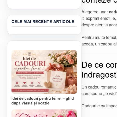
produs
în
până
are
pagina
la
Alegerea unor
cado
mai
produsului.
100,00 lei
multe
îți exprimi emoțiile
CELE MAI RECENTE ARTICOLE
variații.
despre atenția acor
Opțiunile
pot
Pentru multe femei,
fi
alese
aceea, un cadou ale
în
pagina
produsului.
De ce con
indragosti
Un cadou romantic p
care spune „te văd”,
Idei de cadouri pentru femei – ghid
după vârstă și ocazie
Cadourile cu impact