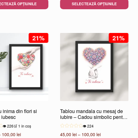
100,00 lei
100,00 lei
ECTEAZĂ OPȚIUNILE
SELECTEAZĂ OPȚIUNILE
până
până
Acest
la
la
produs
200,00 lei
200,00 lei
are
mai
21%
21%
multe
variații.
Opțiunile
pot
fi
alese
în
pagina
.
produsului.
 inima din flori si
Tablou mandala cu mesaj de
 iubesc
iubire – Cadou simbolic pentru
cuplu
👁️ 226
🛒 1 în coș
👁️ 224
Interval
Interval
–
100,00
lei
45,00
lei
–
100,00
lei