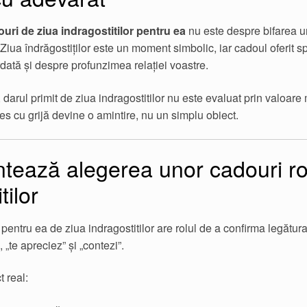
în
pagina
uri de ziua indragostitilor pentru ea
nu este despre bifarea un
produsului.
. Ziua îndrăgostiților este un moment simbolic, iar cadoul oferit 
dată și despre profunzimea relației voastre.
 darul primit de ziua indragostitilor nu este evaluat prin valoare
s cu grijă devine o amintire, nu un simplu obiect.
tează alegerea unor cadouri ro
tilor
entru ea de ziua indragostitilor are rolul de a confirma legătura
 „te apreciez” și „contezi”.
 real: