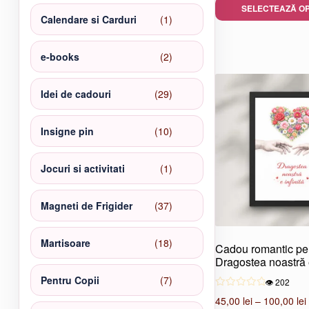
SELECTEAZĂ OP
produse
1
Calendare si Carduri
1
Acest
produs
produs
2
e-books
2
are
produse
mai
multe
29
Idei de cadouri
29
variații.
de
Opțiunile
produse
10
Insigne pin
10
pot
produse
fi
alese
1
Jocuri si activitati
1
în
produs
pagina
37
Magneti de Frigider
37
produsului.
de
produse
18
Martisoare
18
Cadou romantic pen
produse
Dragostea noastră e
7
Pentru Copii
7
👁️ 202
produse
45,00
lei
–
100,00
lei