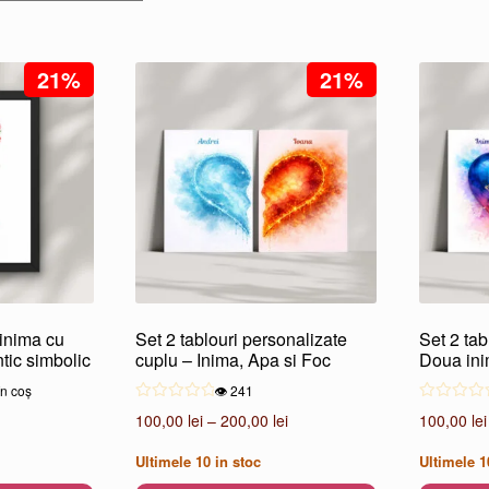
după
popularitate
21%
21%
inima cu
Set 2 tablouri personalizate
Set 2 tab
ntic simbolic
cuplu – Inima, Apa si Foc
Doua ini
în coș
👁️ 241
Interval
Interval
100,00
lei
–
200,00
lei
100,00
lei
de
de
Ultimele
10
in stoc
Ultimele
1
prețuri:
prețuri: