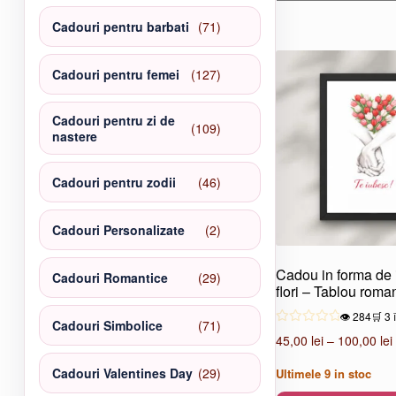
produse
71
Cadouri pentru barbati
71
de
produse
127
Cadouri pentru femei
127
de
produse
Cadouri pentru zi de
109
109
nastere
produse
46
Cadouri pentru zodii
46
de
produse
2
Cadouri Personalizate
2
produse
Cadou in forma de 
29
Cadouri Romantice
29
flori – Tablou roma
de
produse
👁️ 284
🛒 3 
71
Cadouri Simbolice
71
45,00
lei
–
100,00
lei
de
produse
29
Cadouri Valentines Day
29
Ultimele
9
in stoc
de