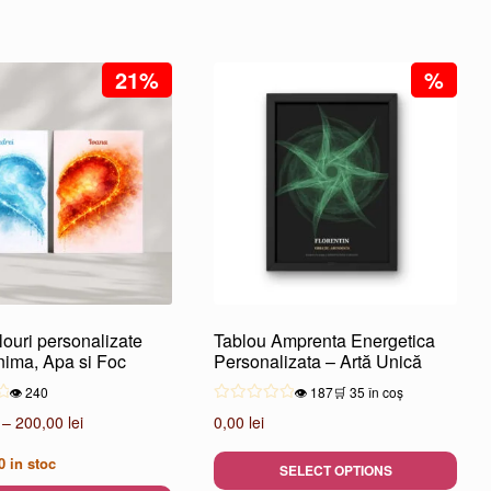
21%
%
louri personalizate
Tablou Amprenta Energetica
nima, Apa si Foc
Personalizata – Artă Unică
👁️ 240
👁️ 187
🛒 35 în coș
Interval
–
200,00
lei
0,00
lei
de
0
in stoc
prețuri:
SELECT OPTIONS