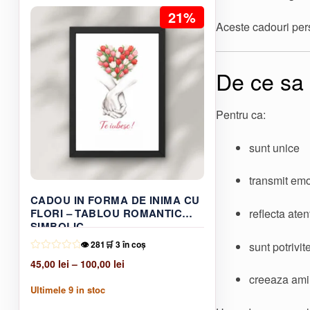
fost:
75,00 lei.
21%
115,00 lei.
Aceste cadouri pers
De ce sa 
Pentru ca:
sunt unice
transmit emo
CADOU IN FORMA DE INIMA CU
FLORI – TABLOU ROMANTIC
reflecta atent
SIMBOLIC
👁️ 281
🛒 3 în coș
sunt potrivit
Interval
45,00
lei
–
100,00
lei
de
creeaza amin
Ultimele
9
in stoc
prețuri:
Acest
45,00 lei