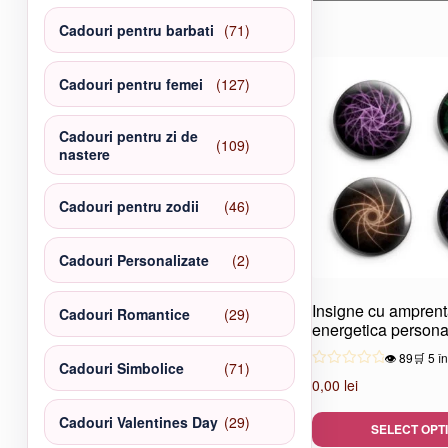
produse
71
Cadouri pentru barbati
71
de
produse
127
Cadouri pentru femei
127
de
produse
Cadouri pentru zi de
109
109
nastere
produse
46
Cadouri pentru zodii
46
de
produse
2
Cadouri Personalizate
2
produse
Insigne cu ampren
29
Cadouri Romantice
29
energetica persona
de
produse
👁️ 89
🛒 5 î
71
Cadouri Simbolice
71
0,00
lei
de
produse
29
Cadouri Valentines Day
29
SELECT OPT
de