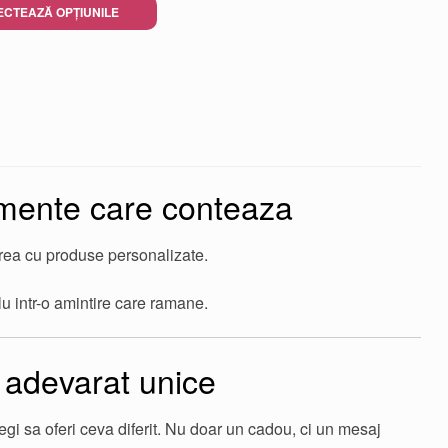
100,00 lei
ECTEAZĂ OPȚIUNILE
până
la
200,00 lei
omente care conteaza
rea cu produse personalizate.
u intr-o amintire care ramane.
.
 adevarat unice
gi sa oferi ceva diferit. Nu doar un cadou, ci un mesaj