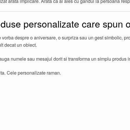
at arata implicare. Arata ca ai ales cu gandul la persoana resp
duse personalizate care spun 
e vorba despre o aniversare, o surpriza sau un gest simbolic, pr
lt decat un obiect.
uga numele sau mesajul dorit si transforma un simplu produs in
ita. Cele personalizate raman.