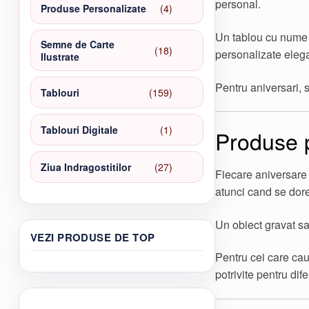
personal.
4
Produse Personalizate
4
produse
Un tablou cu nume s
Semne de Carte
18
18
personalizate eleg
Ilustrate
produse
Pentru aniversari, 
159
Tablouri
159
de
produse
1
Tablouri Digitale
1
Produse p
produs
27
Ziua Indragostitilor
27
Fiecare aniversare 
de
atunci cand se dor
produse
Un obiect gravat s
VEZI PRODUSE DE TOP
Pentru cei care cau
potrivite pentru difer