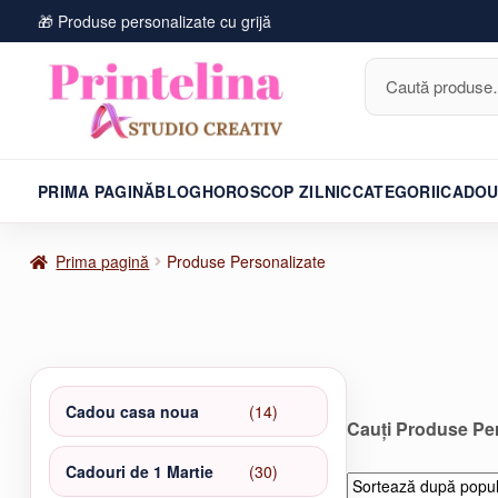
🎁 Produse personalizate cu grijă
Caută
după:
PRIMA PAGINĂ
BLOG
HOROSCOP ZILNIC
CATEGORII
CADOU
Prima pagină
Produse Personalizate
14
Cadou casa noua
14
Cauți Produse Pe
produse
30
Cadouri de 1 Martie
30
de