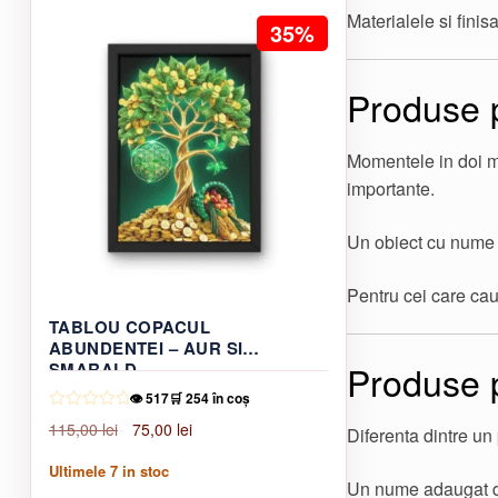
fost:
42,00 lei.
Materialele si finis
35%
60,00 lei.
Produse p
Momentele in doi me
importante.
Un obiect cu nume s
Pentru cei care cau
TABLOU COPACUL
ABUNDENTEI – AUR SI
Produse p
SMARALD
👁️ 517
🛒 254 în coș
Prețul
Prețul
115,00
lei
75,00
lei
Diferenta dintre un 
inițial
curent
Ultimele
7
in stoc
a
este:
Un nume adaugat di