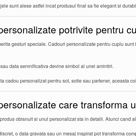
ajele sunt alese astfel incat produsul final sa fie elegant si durabi
ersonalizate potrivite pentru cu
rita gesturi speciale. Cadouri personalizate pentru cuplu sunt 
au data semnificativa devine simbol al unei amintiri.
ta cadou personalizat pentru sot, sotie sau partener, aceasta col
ersonalizate care transforma un
produs obisnuit si unul personalizat sta in detalii. Atunci cand a
scret, o data gravata sau un mesaj inspirat pot transforma comp