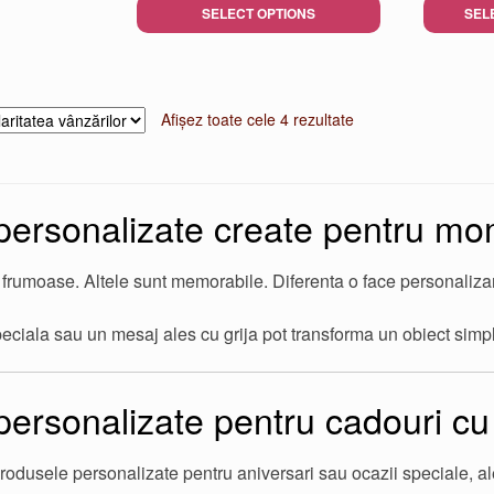
fost:
150,00 lei.
SELECT OPTIONS
SEL
180,00 lei.
Acest
produs
are
Sortat
Afișez toate cele 4 rezultate
mai
după
multe
popularitate
variații.
Opțiunile
personalizate create pentru m
pot
fi
alese
 frumoase. Altele sunt memorabile. Diferenta o face personaliza
în
pagina
ciala sau un mesaj ales cu grija pot transforma un obiect simpl
produsului
ersonalizate pentru cadouri cu
rodusele personalizate pentru aniversari sau ocazii speciale, ale