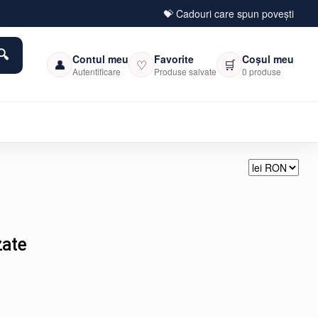
💝 Cadouri care spun povești
Contul meu
Favorite
Coșul meu
👤
♡
🛒
Autentificare
Produse salvate
0 produse
zate