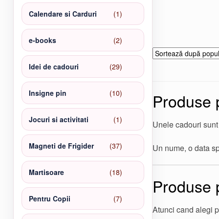
produse
1
Calendare si Carduri
1
produs
2
e-books
2
produse
29
Idei de cadouri
29
de
produse
10
Insigne pin
10
Produse 
produse
1
Jocuri si activitati
1
Unele cadouri sunt
produs
37
Magneti de Frigider
37
Un nume, o data spe
de
produse
18
Martisoare
18
Produse p
produse
7
Pentru Copii
7
produse
Atunci cand alegi p