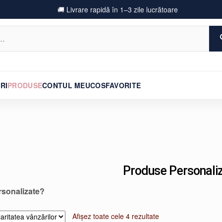
🚚 Livrare rapidă în 1–3 zile lucrătoare
RI
PRODUSE
CONTUL MEU
COS
FAVORITE
Produse Personali
rsonalizate?
Sortat
Afișez toate cele 4 rezultate