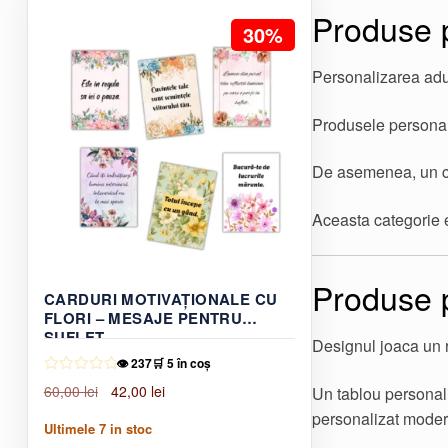
Produse 
30%
Personalizarea aduc
Produsele personali
De asemenea, un ca
Aceasta categorie e
Produse p
CARDURI MOTIVAȚIONALE CU
FLORI – MESAJE PENTRU
SUFLET
Designul joaca un 
👁️ 237
🛒 5 în coș
Prețul
Prețul
60,00
lei
42,00
lei
Un tablou personali
inițial
curent
personalizat modern
Ultimele
7
in stoc
a
este: