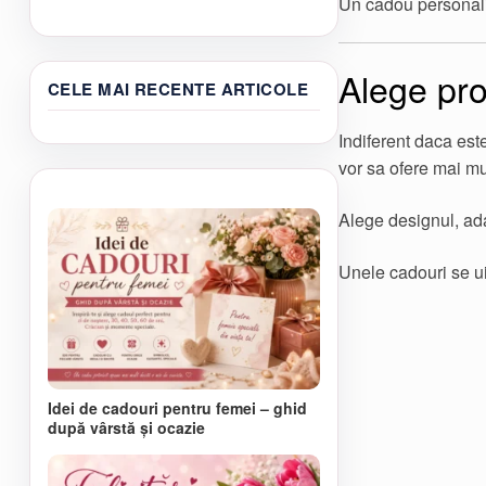
Un cadou personaliz
produs
până
are
la
mai
100,00 lei
multe
Alege pro
CELE MAI RECENTE ARTICOLE
variații.
Opțiunile
pot
Indiferent daca est
fi
vor sa ofere mai mu
alese
în
pagina
Alege designul, ada
produsului.
Unele cadouri se u
Idei de cadouri pentru femei – ghid
după vârstă și ocazie