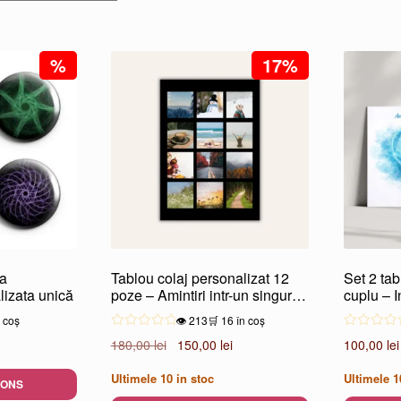
după
popularitate
%
17%
ta
Tablou colaj personalizat 12
Set 2 tab
lizata unică
poze – Amintiri intr-un singur
cuplu – I
tablou
n coș
👁️ 213
🛒 16 în coș
Prețul
Prețul
180,00
lei
150,00
lei
100,00
lei
inițial
curent
Ultimele
10
in stoc
Ultimele
1
a
este:
IONS