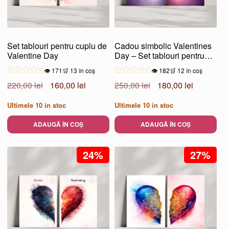
Set tablouri pentru cuplu de
Cadou simbolic Valentines
Valentine Day
Day – Set tablouri pentru
cupluri
👁️ 171
🛒 13 în coș
👁️ 182
🛒 12 în coș
Prețul
Prețul
Prețul
Prețul
220,00
lei
160,00
lei
250,00
lei
180,00
lei
inițial
curent
inițial
curent
Ultimele
10
in stoc
Ultimele
10
in stoc
a
este:
a
este:
fost:
160,00 lei.
fost:
180,00 lei
ADAUGĂ ÎN COȘ
ADAUGĂ ÎN COȘ
220,00 lei.
250,00 lei.
24%
27%