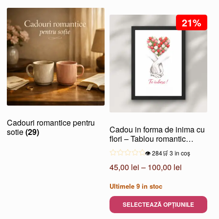
21%
Cadouri romantice pentru
Cadou in forma de inima cu
sotie
(29)
flori – Tablou romantic
simbolic
👁️ 284
🛒 3 în coș
Interval
45,00
lei
–
100,00
lei
de
Ultimele
9
in stoc
prețuri:
45,00 lei
SELECTEAZĂ OPȚIUNILE
până