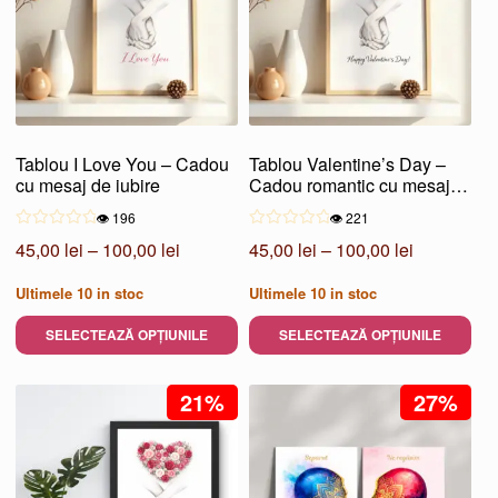
multe
multe
variații.
variații.
Opțiunile
Opțiunile
pot
pot
fi
fi
alese
alese
Tablou I Love You – Cadou
Tablou Valentine’s Day –
în
în
cu mesaj de iubire
Cadou romantic cu mesaj
pagina
pagina
simbolic
👁️ 196
👁️ 221
produsului.
produsului.
Interval
Interval
45,00
lei
–
100,00
lei
45,00
lei
–
100,00
lei
de
de
Ultimele
10
in stoc
Ultimele
10
in stoc
prețuri:
prețuri:
45,00 lei
45,00 lei
SELECTEAZĂ OPȚIUNILE
SELECTEAZĂ OPȚIUNILE
până
până
Acest
Acest
la
la
produs
21%
produs
27%
100,00 lei
100,00 lei
are
are
mai
mai
multe
multe