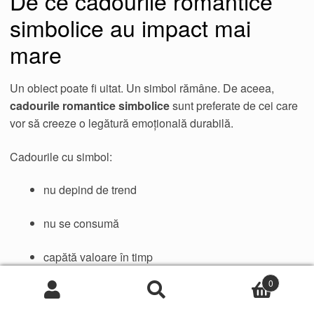
De ce cadourile romantice
simbolice au impact mai
mare
Un obiect poate fi uitat. Un simbol rămâne. De aceea,
cadourile romantice simbolice
sunt preferate de cei care
vor să creeze o legătură emoțională durabilă.
Cadourile cu simbol:
nu depind de trend
nu se consumă
capătă valoare în timp
0
Ele devin parte din povestea voastră.
Caută
Caută
după: