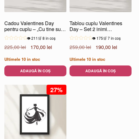
Cadou Valentines Day
Tablou cuplu Valentines
pentru cuplu – „Cu tine sunt
Day – Set 2 inimi
întreg”
complementare
👁️ 211
🛒 8 în coș
👁️ 175
🛒 7 în coș
Prețul
Prețul
Prețul
Prețul
225,00
lei
170,00
lei
259,00
lei
190,00
lei
inițial
curent
inițial
curent
Ultimele
10
in stoc
Ultimele
10
in stoc
a
este:
a
este:
fost:
170,00 lei.
fost:
190,00 lei
ADAUGĂ ÎN COȘ
ADAUGĂ ÎN COȘ
225,00 lei.
259,00 lei.
27%