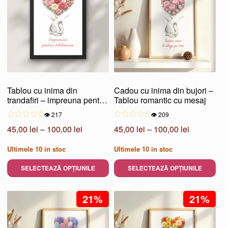
mai
mai
multe
multe
variații.
variații.
Opțiunile
Opțiunile
pot
pot
fi
fi
alese
alese
Tablou cu inima din
Cadou cu inima din bujori –
în
în
trandafiri – impreuna pentru
Tablou romantic cu mesaj
pagina
pagina
totdeauna
👁️ 217
👁️ 209
produsului.
produsului.
Interval
Interval
45,00
lei
–
100,00
lei
45,00
lei
–
100,00
lei
de
de
Ultimele
10
in stoc
Ultimele
10
in stoc
prețuri:
prețuri:
45,00 lei
45,00 lei
SELECTEAZĂ OPȚIUNILE
SELECTEAZĂ OPȚIUNILE
până
până
Acest
Acest
la
la
produs
21%
produs
21%
100,00 lei
100,00 lei
are
are
mai
mai