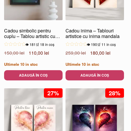
Cadou simbolic pentru
Cadou inima – Tablouri
cuplu – Tablou artistic cu
artistice cu inima mandala
inima “Noi doi”
👁️ 181
🛒 18 în coș
👁️ 190
🛒 11 în coș
Prețul
Prețul
Prețul
Prețul
150,00
lei
110,00
lei
259,00
lei
180,00
lei
inițial
curent
inițial
curent
Ultimele
10
in stoc
Ultimele
10
in stoc
a
este:
a
este:
fost:
110,00 lei.
fost:
180,00 lei
ADAUGĂ ÎN COȘ
ADAUGĂ ÎN COȘ
150,00 lei.
259,00 lei.
27%
28%