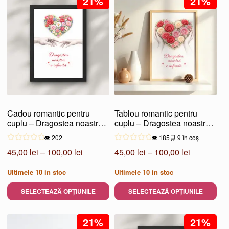
21%
21%
200,00 lei
200,00 le
are
are
mai
mai
multe
multe
variații.
variații.
Opțiunile
Opțiunile
pot
pot
fi
fi
alese
alese
Cadou romantic pentru
Tablou romantic pentru
în
în
cuplu – Dragostea noastră e
cuplu – Dragostea noastră e
pagina
pagina
infinită
infinită
👁️ 202
👁️ 185
🛒 9 în coș
produsului.
produsului.
Interval
Interval
45,00
lei
–
100,00
lei
45,00
lei
–
100,00
lei
de
de
Ultimele
10
in stoc
Ultimele
10
in stoc
prețuri:
prețuri:
45,00 lei
45,00 lei
SELECTEAZĂ OPȚIUNILE
SELECTEAZĂ OPȚIUNILE
până
până
Acest
Acest
la
la
produs
21%
produs
21%
100,00 lei
100,00 lei