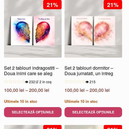
la
21%
produs
21%
200,00 le
are
mai
multe
variații.
Opțiunile
pot
fi
alese
Set 2 tablouri indragostiti –
Set 2 tablouri dormitor –
în
Doua inimi care se aleg
Doua jumatati, un intreg
pagina
👁️ 232
🛒 2 în coș
👁️ 215
produsului.
Interval
Interval
100,00
lei
–
200,00
lei
100,00
lei
–
200,00
lei
de
de
Ultimele
10
in stoc
Ultimele
10
in stoc
prețuri:
prețuri:
100,00 lei
100,00 le
SELECTEAZĂ OPȚIUNILE
SELECTEAZĂ OPȚIUNILE
până
până
Acest
Acest
la
la
produs
produs