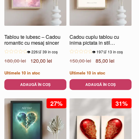
Opțiunile
pot
fi
alese
Tablou te iubesc – Cadou
Cadou cuplu tablou cu
în
romantic cu mesaj sincer
inima pictata in stil
pagina
minimalist
👁️ 226
🛒 39 în coș
👁️ 197
🛒 13 în coș
produsului.
Prețul
Prețul
Prețul
Prețul
180,00
lei
120,00
lei
150,00
lei
85,00
lei
inițial
curent
inițial
curent
Ultimele
10
in stoc
Ultimele
10
in stoc
a
este:
a
este:
fost:
120,00 lei.
fost:
85,00 lei.
ADAUGĂ ÎN COȘ
ADAUGĂ ÎN COȘ
180,00 lei.
150,00 lei.
27%
31%