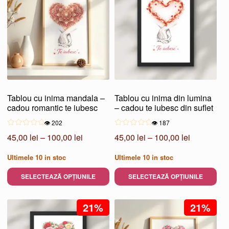
mai
mai
multe
multe
variații.
variații.
Opțiunile
Opțiunile
pot
pot
fi
fi
alese
alese
Tablou cu inima mandala –
Tablou cu inima din lumina
în
în
cadou romantic te iubesc
– cadou te iubesc din suflet
pagina
pagina
👁️ 202
👁️ 187
produsului.
produsului.
Interval
Interval
45,00
lei
–
100,00
lei
45,00
lei
–
100,00
lei
de
de
Ultimele
10
in stoc
Ultimele
10
in stoc
prețuri:
prețuri:
45,00 lei
45,00 lei
SELECTEAZĂ OPȚIUNILE
SELECTEAZĂ OPȚIUNILE
până
până
Acest
Acest
la
la
produs
21%
produs
21%
100,00 lei
100,00 lei
are
are