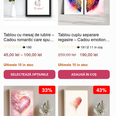
variații.
variații.
Opțiunile
Opțiunile
pot
pot
fi
fi
alese
alese
Tablou cu mesaj de iubire –
Tablou cuplu separare
în
în
Cadou romantic care spune
regasire – Cadou emotional
pagina
pagina
„Te iubesc”
pentru cupluri
👁️ 190
👁️ 191
🛒 11 în coș
produsului.
produsului.
Interval
Prețul
Prețul
45,00
lei
–
100,00
lei
259,00
lei
190,00
lei
de
inițial
curent
Ultimele
10
in stoc
Ultimele
10
in stoc
prețuri:
a
este:
45,00 lei
fost:
190,00 lei
SELECTEAZĂ OPȚIUNILE
ADAUGĂ ÎN COȘ
până
259,00 lei.
Acest
la
produs
33%
43%
100,00 lei
are
mai
multe
variații.