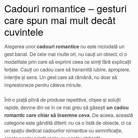
Cadouri romantice – gesturi
care spun mai mult decât
cuvintele
Alegerea unor
cadouri romantice
nu este niciodată un
gest banal. De cele mai multe ori, nu cauți un obiect, ci o
modalitate prin care să exprimi ceea ce simți fără explicații
forțate. Cauți un cadou care să transmită iubire, apropiere,
intenție și sens. Un gest care să rămână, nu doar să
impresioneze pentru câteva minute.
Într-o piață plină de produse repetitive, clișee și soluții
rapide, devine din ce în ce mai greu să găsești
un cadou
romantic care chiar să însemne ceva
. De aceea, această
categorie este gândită diferit: nu ca o listă de obiecte, ci ca
un spațiu dedicat cadourilor romantice cu semnificație,