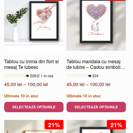
are
are
mai
mai
multe
multe
variații.
variații.
Opțiunile
Opțiunile
pot
pot
fi
fi
alese
alese
Tablou cu inima din flori si
Tablou mandala cu mesaj
în
în
mesaj Te iubesc
de iubire – Cadou simbolic
pagina
pagina
pentru cuplu
👁️ 226
🛒 1 în coș
👁️ 224
produsului.
produsului.
Interval
Interval
45,00
lei
–
100,00
lei
45,00
lei
–
100,00
lei
de
de
Ultimele
10
in stoc
Ultimele
10
in stoc
prețuri:
prețuri:
45,00 lei
45,00 lei
SELECTEAZĂ OPȚIUNILE
SELECTEAZĂ OPȚIUNILE
până
până
Acest
Acest
la
la
produs
21%
produs
21%
100,00 lei
100,00 lei
are
are