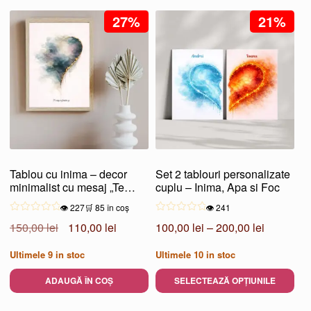
Acest
la
27%
produs
21%
100,00 lei
are
mai
multe
variații.
Opțiunile
pot
fi
alese
Tablou cu inima – decor
Set 2 tablouri personalizate
în
minimalist cu mesaj „Te
cuplu – Inima, Apa si Foc
pagina
aleg”
👁️ 227
🛒 85 în coș
👁️ 241
produsului.
Prețul
Prețul
Interval
150,00
lei
110,00
lei
100,00
lei
–
200,00
lei
inițial
curent
de
Ultimele
9
in stoc
Ultimele
10
in stoc
a
este:
prețuri:
fost:
110,00 lei.
100,00 le
ADAUGĂ ÎN COȘ
SELECTEAZĂ OPȚIUNILE
150,00 lei.
până
Acest