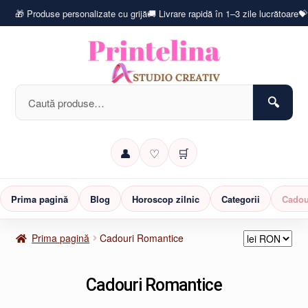
🎁 Produse personalizate cu grijă
🚚 Livrare rapidă în 1–3 zile lucrătoare
💝
Caută
după:
👤
♡
🛒
Prima pagină
Blog
Horoscop zilnic
Categorii
Cadou
Prima pagină
Cadouri Romantice
Cadouri Romantice