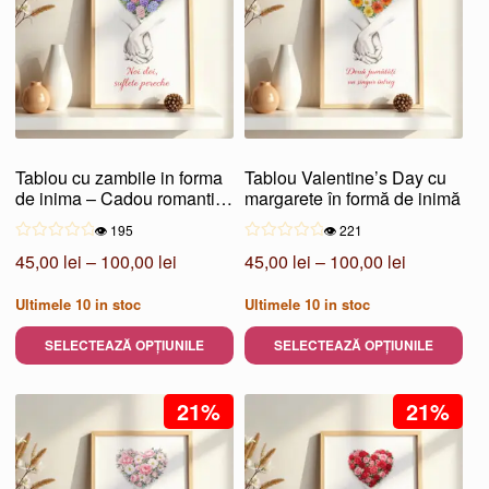
multe
multe
variații.
variații.
Opțiunile
Opțiunile
pot
pot
fi
fi
alese
alese
Tablou cu zambile in forma
Tablou Valentine’s Day cu
în
în
de inima – Cadou romantic
margarete în formă de inimă
pagina
pagina
special
👁️ 195
👁️ 221
produsului.
produsului.
Interval
Interval
45,00
lei
–
100,00
lei
45,00
lei
–
100,00
lei
de
de
Ultimele
10
in stoc
Ultimele
10
in stoc
prețuri:
prețuri:
45,00 lei
45,00 lei
SELECTEAZĂ OPȚIUNILE
SELECTEAZĂ OPȚIUNILE
până
până
Acest
Acest
la
la
produs
21%
produs
21%
100,00 lei
100,00 lei
are
are
mai
mai