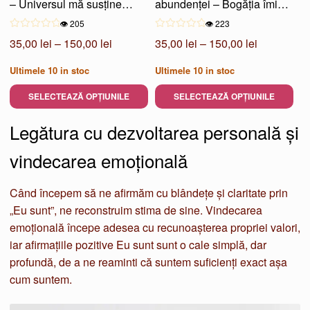
– Universul mă susține
abundenței – Bogăția îmi
pagina
pagina
financiar
umple viața
👁️ 205
👁️ 223
produsului.
produsului.
Interval
Interval
35,00
lei
–
150,00
lei
35,00
lei
–
150,00
lei
de
de
Ultimele
10
in stoc
Ultimele
10
in stoc
prețuri:
prețuri:
35,00 lei
35,00 lei
SELECTEAZĂ OPȚIUNILE
SELECTEAZĂ OPȚIUNILE
până
până
Acest
Acest
Legătura cu dezvoltarea personală și
la
la
produs
produs
150,00 lei
150,00 lei
are
are
vindecarea emoțională
mai
mai
multe
multe
Când începem să ne afirmăm cu blândețe și claritate prin
variații.
variații.
„Eu sunt”, ne reconstruim stima de sine. Vindecarea
Opțiunile
Opțiunile
emoțională începe adesea cu recunoașterea propriei valori,
pot
pot
iar afirmațiile pozitive Eu sunt sunt o cale simplă, dar
fi
fi
profundă, de a ne reaminti că suntem suficienți exact așa
alese
alese
cum suntem.
în
în
pagina
pagina