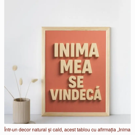
produsului.
produsului.
Într-un decor natural și cald, acest tablou cu afirmația „Inima