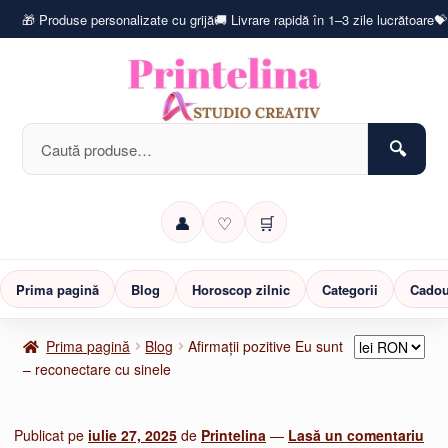
🎁 Produse personalizate cu grijă
🚚 Livrare rapidă în 1–3 zile lucrătoare
💝
Caută
după:
👤
♡
🛒
Prima pagină
Blog
Horoscop zilnic
Categorii
Cadou
Prima pagină
Blog
Afirmații pozitive Eu sunt
– reconectare cu sinele
Publicat pe
iulie 27, 2025
de
Printelina
—
Lasă un comentariu