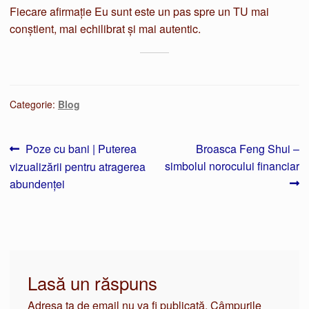
Fiecare afirmație Eu sunt este un pas spre un TU mai
conștient, mai echilibrat și mai autentic.
Categorie:
Blog
Navigare
Articolul
Articolul
Poze cu bani | Puterea
Broasca Feng Shui –
anterior:
următor:
simbolul norocului financiar
vizualizării pentru atragerea
în
abundenței
articole
Lasă un răspuns
Adresa ta de email nu va fi publicată.
Câmpurile