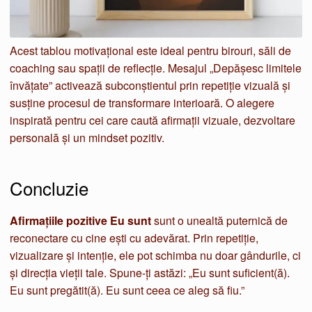
Acest tablou motivațional este ideal pentru birouri, săli de
coaching sau spații de reflecție. Mesajul „Depășesc limitele
învățate” activează subconștientul prin repetiție vizuală și
susține procesul de transformare interioară. O alegere
inspirată pentru cei care caută afirmații vizuale, dezvoltare
personală și un mindset pozitiv.
Concluzie
Afirmațiile pozitive Eu sunt
sunt o unealtă puternică de
reconectare cu cine ești cu adevărat. Prin repetiție,
vizualizare și intenție, ele pot schimba nu doar gândurile, ci
și direcția vieții tale. Spune-ți astăzi: „Eu sunt suficient(ă).
Eu sunt pregătit(ă). Eu sunt ceea ce aleg să fiu.”