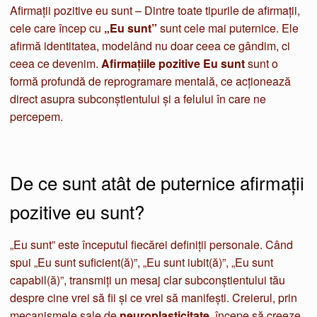
Afirmații pozitive eu sunt – Dintre toate tipurile de afirmații,
cele care încep cu
„Eu sunt”
sunt cele mai puternice. Ele
afirmă identitatea, modelând nu doar ceea ce gândim, ci
ceea ce devenim.
Afirmațiile pozitive Eu sunt
sunt o
formă profundă de reprogramare mentală, ce acționează
direct asupra subconștientului și a felului în care ne
percepem.
De ce sunt atât de puternice afirmații
pozitive eu sunt?
„Eu sunt” este începutul fiecărei definiții personale. Când
spui „Eu sunt suficient(ă)”, „Eu sunt iubit(ă)”, „Eu sunt
capabil(ă)”, transmiți un mesaj clar subconștientului tău
despre cine vrei să fii și ce vrei să manifești. Creierul, prin
mecanismele sale de
neuroplasticitate
, începe să creeze