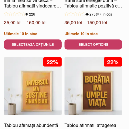
Inima mea se vindecă –
Banii sunt energie bună –
Tablou afirmatii vindecare
Tablou afirmatie pozitivă cu
emoțională
abundența
👁️ 226
👁️ 275
🛒 4 în coș
Interval
Interval
35,00
lei
–
150,00
lei
35,00
lei
–
150,00
lei
de
de
Ultimele
10
in stoc
Ultimele
10
in stoc
prețuri:
prețuri:
35,00 lei
35,00 lei
SELECTEAZĂ OPȚIUNILE
SELECT OPTIONS
până
până
Acest
Acest
la
la
produs
22%
produs
22%
150,00 lei
150,00 lei
are
are
mai
mai
multe
multe
variații.
variații.
Opțiunile
Opțiunile
pot
pot
fi
fi
alese
alese
Tablou afirmații abundență
Tablou afirmatii atragerea
în
în