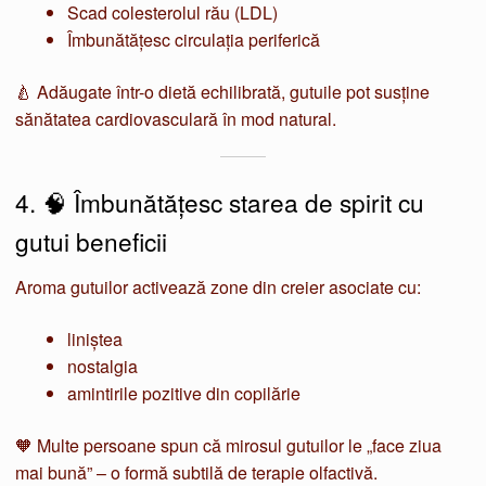
Scad colesterolul rău (LDL)
Îmbunătățesc circulația periferică
🍐 Adăugate într-o dietă echilibrată, gutuile pot susține
sănătatea cardiovasculară în mod natural.
4. 🧠 Îmbunătățesc starea de spirit cu
gutui beneficii
Aroma gutuilor activează zone din creier asociate cu:
liniștea
nostalgia
amintirile pozitive din copilărie
🧡 Multe persoane spun că mirosul gutuilor le „face ziua
mai bună” – o formă subtilă de terapie olfactivă.