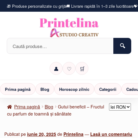
🎁 Produse personalizate cu grijă
🚚 Livrare rapidă în 1–3 zile lucrătoare
💝
Caută
după:
👤
♡
🛒
Prima pagină
Blog
Horoscop zilnic
Categorii
Cadou
Prima pagină
Blog
Gutui beneficii – Fructul
cu parfum de toamnă și sănătate
Publicat pe
iunie 20, 2025
de
Printelina
—
Lasă un comentariu