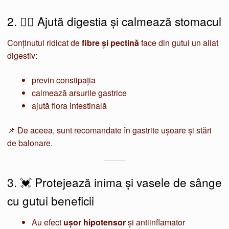
2. 🧘‍♂️ Ajută digestia și calmează stomacul
Conținutul ridicat de
fibre și pectină
face din gutui un aliat
digestiv:
previn constipația
calmează arsurile gastrice
ajută flora intestinală
📌 De aceea, sunt recomandate în gastrite ușoare și stări
de balonare.
3. 💓 Protejează inima și vasele de sânge
cu gutui beneficii
Au efect
ușor hipotensor
și antiinflamator