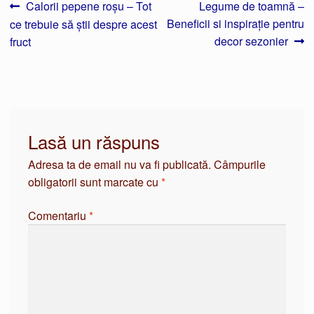
Navigare
Articolul
Articolul
Calorii pepene roșu – Tot
Legume de toamnă –
anterior:
următor:
Beneficii si inspirație pentru
ce trebuie să știi despre acest
în
decor sezonier
fruct
articole
Lasă un răspuns
Adresa ta de email nu va fi publicată.
Câmpurile
obligatorii sunt marcate cu
*
Comentariu
*