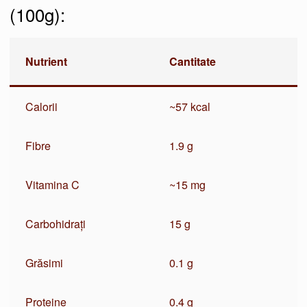
(100g):
Nutrient
Cantitate
Calorii
~57 kcal
Fibre
1.9 g
Vitamina C
~15 mg
Carbohidrați
15 g
Grăsimi
0.1 g
Proteine
0.4 g