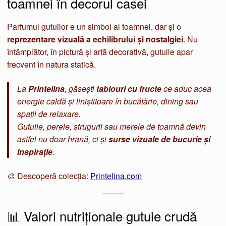
toamnei în decorul casei
Parfumul gutuilor e un simbol al toamnei, dar și o
reprezentare vizuală a echilibrului și nostalgiei
. Nu
întâmplător, în pictură și artă decorativă, gutuile apar
frecvent în natura statică.
La
Printelina
, găsești
tablouri cu fructe
ce aduc acea
energie caldă și liniștitoare în bucătărie, dining sau
spații de relaxare.
Gutuile, perele, strugurii sau merele de toamnă devin
astfel nu doar hrană, ci și
surse vizuale de bucurie și
inspirație
.
🎨 Descoperă colecția:
Printelina.com
📊 Valori nutriționale gutuie crudă