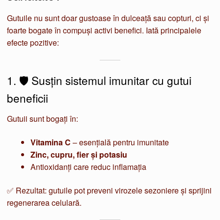
Gutuile nu sunt doar gustoase în dulceață sau copturi, ci și
foarte bogate în compuși activi benefici. Iată principalele
efecte pozitive:
1. 🛡️ Susțin sistemul imunitar cu gutui
beneficii
Gutuii sunt bogați în:
Vitamina C
– esențială pentru imunitate
Zinc, cupru, fier și potasiu
Antioxidanți care reduc inflamația
✅ Rezultat: gutuile pot preveni virozele sezoniere și sprijini
regenerarea celulară.