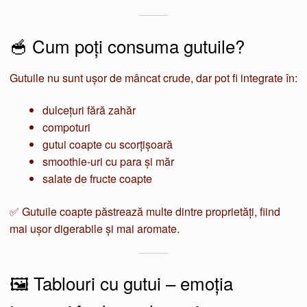
🥣 Cum poți consuma gutuile?
Gutuile nu sunt ușor de mâncat crude, dar pot fi integrate în:
dulcețuri fără zahăr
compoturi
gutui coapte cu scorțișoară
smoothie-uri cu para și măr
salate de fructe coapte
✅ Gutuile coapte păstrează multe dintre proprietăți, fiind
mai ușor digerabile și mai aromate.
🖼️ Tablouri cu gutui – emoția