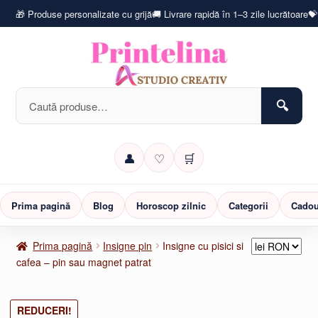
🎁 Produse personalizate cu grijă
🚚 Livrare rapidă în 1–3 zile lucrătoare
💝
Caută
după:
👤
♡
🛒
Prima pagină
Blog
Horoscop zilnic
Categorii
Cadou
Prima pagină
Insigne pin
Insigne cu pisici si
cafea – pin sau magnet patrat
REDUCERI!