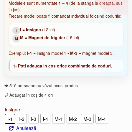
Modelele sunt numerotate
1 – 4
(de la stanga la dreapta, sus
in jos).
Fiecare model poate fi comandat individual folosind codurile:
I = Insigna
(12 lei)
I
M = Magnet de frigider
(15 lei)
M
Exemplu:
I-1
= insigna model 1 •
M-3
= magnet model 3.
✨ Poti adauga in cos orice combinatie de coduri.
👁️ 510 persoane au văzut acest produs
🛒 Adăugat în coș de 4 ori
Insigne
I-1
I-2
I-3
I-4
M-1
M-2
M-3
M-4
Anulează