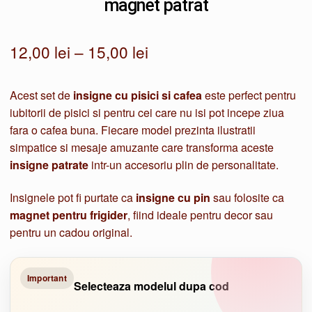
magnet patrat
Interval
12,00
lei
–
15,00
lei
de
Acest set de
insigne cu pisici si cafea
este perfect pentru
prețuri:
iubitorii de pisici si pentru cei care nu isi pot incepe ziua
12,00 lei
fara o cafea buna. Fiecare model prezinta ilustratii
simpatice si mesaje amuzante care transforma aceste
până
insigne patrate
intr-un accesoriu plin de personalitate.
la
Insignele pot fi purtate ca
insigne cu pin
sau folosite ca
15,00 lei
magnet pentru frigider
, fiind ideale pentru decor sau
pentru un cadou original.
Important
Selecteaza modelul dupa cod