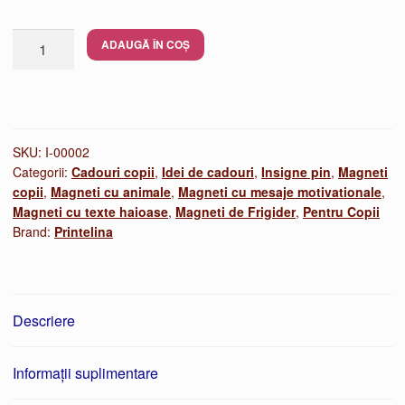
Cantitate
ADAUGĂ ÎN COȘ
Insigne
cu
pisici
si
cafea
SKU:
I-00002
Categorii:
Cadouri copii
,
Idei de cadouri
,
Insigne pin
,
Magneti
–
copii
,
Magneti cu animale
,
Magneti cu mesaje motivationale
,
pin
Magneti cu texte haioase
,
Magneti de Frigider
,
Pentru Copii
sau
Brand:
Printelina
magnet
patrat
Descriere
Informații suplimentare