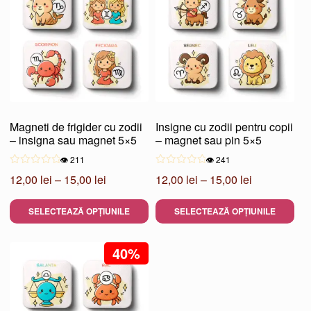
Magneti de frigider cu zodii
Insigne cu zodii pentru copii
– insigna sau magnet 5×5
– magnet sau pin 5×5
👁️ 211
👁️ 241
Interval
Interval
12,00
lei
–
15,00
lei
12,00
lei
–
15,00
lei
de
de
SELECTEAZĂ OPȚIUNILE
SELECTEAZĂ OPȚIUNILE
prețuri:
prețuri:
12,00 lei
12,00 lei
Acest
Acest
până
până
produs
40%
produs
la
la
are
are
15,00 lei
15,00 lei
mai
mai
multe
multe