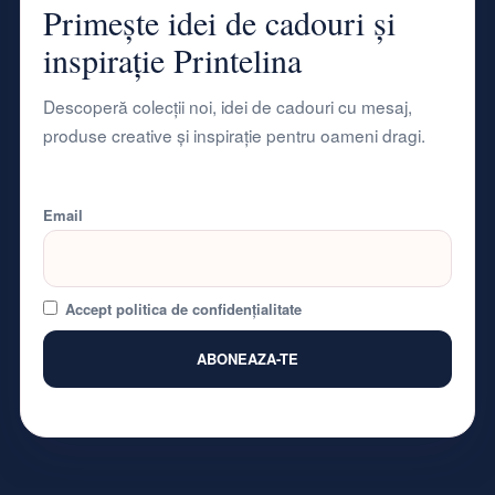
Primește idei de cadouri și
pot
fi
inspirație Printelina
alese
în
Descoperă colecții noi, idei de cadouri cu mesaj,
pagina
produse creative și inspirație pentru oameni dragi.
produsului.
Email
Accept politica de confidențialitate