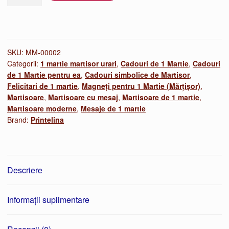
Seturi
martisoare
deosebite
–
Cadou
SKU:
MM-00002
Categorii:
1 martie martisor urari
,
Cadouri de 1 Martie
,
Cadouri
special
de 1 Martie pentru ea
,
Cadouri simbolice de Martisor
,
1
Felicitari de 1 martie
,
Magneți pentru 1 Martie (Mărțișor)
,
Martie
Martisoare
,
Martisoare cu mesaj
,
Martisoare de 1 martie
,
Martisoare moderne
,
Mesaje de 1 martie
Brand:
Printelina
Descriere
Informații suplimentare