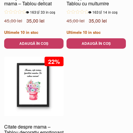
mama – Tablou delicat
Tablou cu multumire
👁️ 163
🛒 33 în coș
👁️ 163
🛒 14 în coș
Prețul
Prețul
Prețul
Prețul
45,00
lei
35,00
lei
45,00
lei
35,00
lei
inițial
curent
inițial
curent
Ultimele
10
in stoc
Ultimele
10
in stoc
a
este:
a
este:
fost:
35,00 lei.
fost:
35,00 lei.
ADAUGĂ ÎN COȘ
ADAUGĂ ÎN COȘ
45,00 lei.
45,00 lei.
22%
Citate despre mama –
Tablou decorativ emotionant