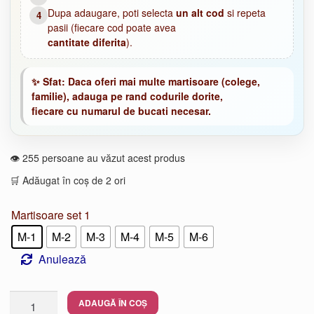
Dupa adaugare, poti selecta
un alt cod
si repeta
4
pasii (fiecare cod poate avea
cantitate diferita
).
✨
Sfat:
Daca oferi mai multe martisoare (colege,
familie), adauga pe rand codurile dorite,
fiecare cu numarul de bucati necesar.
👁️ 255 persoane au văzut acest produs
🛒 Adăugat în coș de 2 ori
Martisoare set 1
M-1
M-2
M-3
M-4
M-5
M-6
Anulează
Cantitate
ADAUGĂ ÎN COȘ