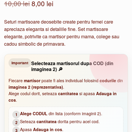
Prețul
Prețul
10,00
lei
8,00
lei
inițial
curent
Seturi martisoare deosebite create pentru femei care
a
este:
apreciaza eleganta si detaliile fine. Set martisoare
fost:
8,00 lei.
elegante, potrivite ca martisor pentru mama, colege sau
cadou simbolic de primavara.
10,00 lei.
Selecteaza martisorul dupa COD (din
Important
imaginea 2) 🔎
Fiecare
martisor
poate fi ales individual folosind
codurile
din
imaginea 2 (reprezentativa)
.
Alege codul dorit, seteaza
cantitatea
si apasa
Adauga in
cos
.
Alege CODUL
din lista (conform imaginii 2).
1
Seteaza
cantitatea
dorita pentru acel cod.
2
Apasa
Adauga in cos
.
3