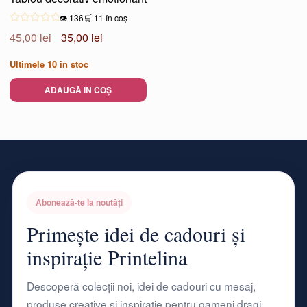
👁️ 136
🛒 11 în coș
Prețul
Prețul
45,00
lei
35,00
lei
inițial
curent
Ultimele
10
in stoc
a
este:
fost:
35,00 lei.
ADAUGĂ ÎN COȘ
45,00 lei.
Abonează-te la noutăți
Primește idei de cadouri și
inspirație Printelina
Descoperă colecții noi, idei de cadouri cu mesaj,
produse creative și inspirație pentru oameni dragi.