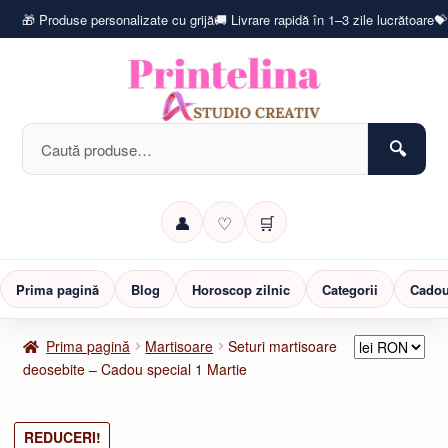
🎁 Produse personalizate cu grijă
🚚 Livrare rapidă în 1–3 zile lucrătoare
💝
Caută
după:
👤
♡
🛒
Prima pagină
Blog
Horoscop zilnic
Categorii
Cadou
Prima pagină
Martisoare
Seturi martisoare
deosebite – Cadou special 1 Martie
REDUCERI!