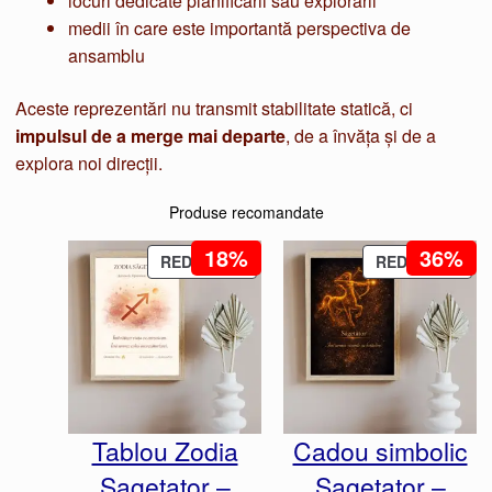
locuri dedicate planificării sau explorării
medii în care este importantă perspectiva de
ansamblu
Aceste reprezentări nu transmit stabilitate statică, ci
impulsul de a merge mai departe
, de a învăța și de a
explora noi direcții.
Produse recomandate
18%
36%
PRODUS
PRO
REDUCERE
REDUCERE
CU
CU
REDUCERE
RED
Tablou Zodia
Cadou simbolic
Sagetator –
Sagetator –