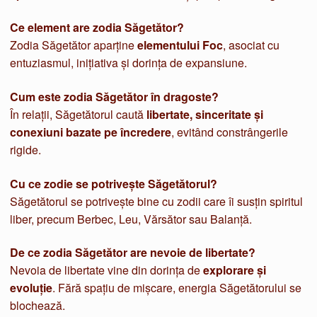
Ce element are zodia Săgetător?
Zodia Săgetător aparține
elementului Foc
, asociat cu
entuziasmul, inițiativa și dorința de expansiune.
Cum este zodia Săgetător în dragoste?
În relații, Săgetătorul caută
libertate, sinceritate și
conexiuni bazate pe încredere
, evitând constrângerile
rigide.
Cu ce zodie se potrivește Săgetătorul?
Săgetătorul se potrivește bine cu zodii care îi susțin spiritul
liber, precum Berbec, Leu, Vărsător sau Balanță.
De ce zodia Săgetător are nevoie de libertate?
Nevoia de libertate vine din dorința de
explorare și
evoluție
. Fără spațiu de mișcare, energia Săgetătorului se
blochează.