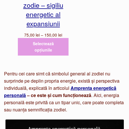
zodie – sigiliu
energetic al
expansiunii
Interval
75,00
lei
–
150,00
lei
de
Selectează
prețuri:
opțiunile
75,00 lei
până
la
150,00 lei
Pentru cei care simt că simbolul general al zodiei nu
surprinde pe deplin propria energie, există și perspectiva
individuală, explicată în articolul
Amprenta energetică
personală
– ce este și cum funcționează
. Aici, energia
personală este privită ca un tipar unic, care poate completa
sau nuanța semnificația zodiei.