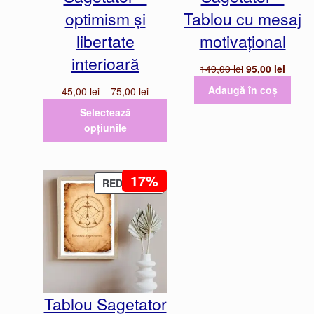
optimism și
Tablou cu mesaj
libertate
motivațional
interioară
Prețul
Prețul
149,00
lei
95,00
lei
inițial
curent
Adaugă în coș
Interval
45,00
lei
–
75,00
lei
a
este:
de
Selectează
fost:
95,00 l
prețuri:
opțiunile
149,00 lei.
45,00 lei
până
la
17%
PRODUS
75,00 lei
REDUCERE
CU
REDUCERE
Tablou Sagetator