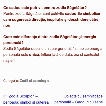
Ce cadou este potrivit pentru zodia Săgetător?
Pentru zodia Săgetător sunt potrivite
cadourile simbolice
care sugerează direcție, inspirație și deschidere către
nou
.
Care este diferența dintre zodia Săgetător și energia
personală?
Zodia Săgetător descrie un tipar general, în timp ce energia
personală este
unică
, influențată de data, ora și contextul
nașterii.
Categorie:
Zodii și astrologie
Navigare
Articolul
Articolul
Zodia Scorpion –
Obiecte cu semnificație
anterior:
următor:
personală – Cadouri cu sens
perioadă, simbol și puterea