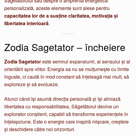
Săgetătorului sau despre o amprentă energetică
personalizată, aceste elemente sunt alese pentru
capacitatea lor de a susține claritatea, motivația și
libertatea interioară
.
Zodia Sagetator – încheiere
Zodia Sagetator
este semnul expansiunii, al sensului și al
orientării spre viitor. Energia sa nu se mulțumește cu limite
înguste, ci caută în mod constant să înțeleagă mai mult, să
exploreze și să evolueze.
Atunci când își asumă direcția personală și își aliniază
libertatea cu responsabilitatea, Săgetătorul devine un
explorator conștient, capabil să transforme experiențele în
înțelepciune. Este o energie care inspiră mișcare, creștere
și deschidere către noi orizonturi.