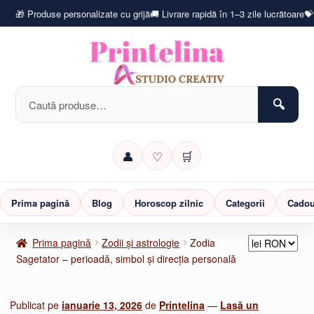
🎁 Produse personalizate cu grijă
🚚 Livrare rapidă în 1–3 zile lucrătoare
💝
Caută
după:
👤
♡
🛒
Prima pagină
Blog
Horoscop zilnic
Categorii
Cadou
Prima pagină
Zodii și astrologie
Zodia
Sagetator – perioadă, simbol și direcția personală
Publicat pe
ianuarie 13, 2026
de
Printelina
—
Lasă un